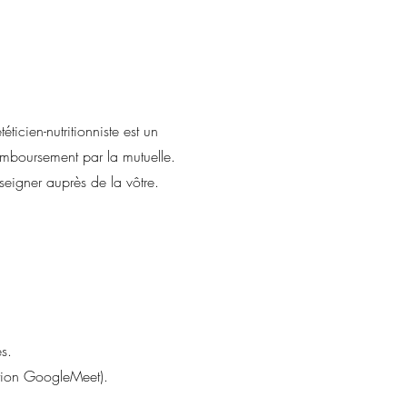
icien-nutritionniste est un
 remboursement par la mutuelle.
seigner auprès de la vôtre.
es.
tation GoogleMeet).