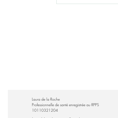
Le parcours micronutritionnel s'
rendez-vous (bilan) permet d'exp
en fonction de votre situation. 
Laura de la Roche
​Professionnelle de santé enregistrée au RPPS
10110321204