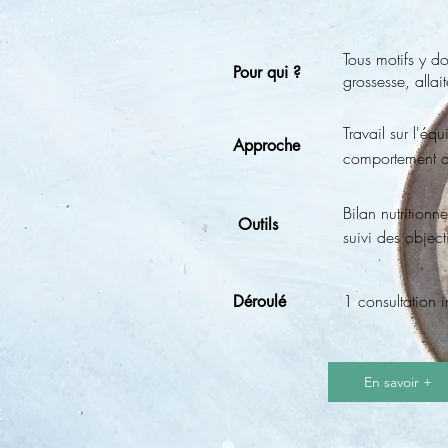
Tous motifs y do
Pour qui ?
grossesse, allai
Travail sur l'équ
Approche
comportement a
Bilan nutritionn
Outils
suivi des objecti
1 consultation in
Déroulé
En savoir +