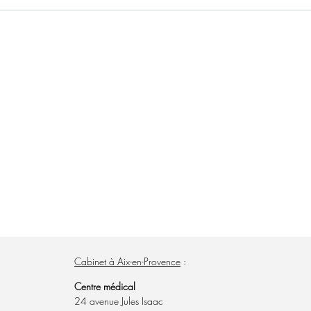
appuie sur des bilans biologiques, analysés lors de la consultation p
lorer le terrain et les symptômes et, le cas échéant, de déterminer le
N'hésitez pas à amener en consultation vos analyses récentes, elles so
Cabinet à Aix-en-Provence
:
Centre médical
24 avenue Jules Isaac