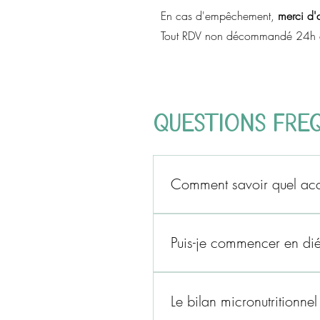
En cas d'empêchement,
merci d'
Tout RDV non décommandé 24h à l
Questions fr
Comment savoir quel a
L'accompagnement diététique con
allaitement, pédiatrie. Il conv
Puis-je commencer en diét
charge diététique (en compléme
s'adresse plutôt aux troubles di
Oui. Les deux approches sont co
analyse fine du terrain et l'ex
d'accompagnement, selon l'évolu
Le bilan micronutritionnel
général à orienter le choix.
des problématiques plus profond