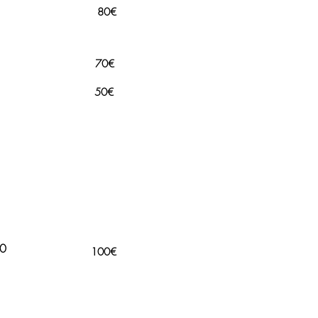
80€
70€
50€
30
100€