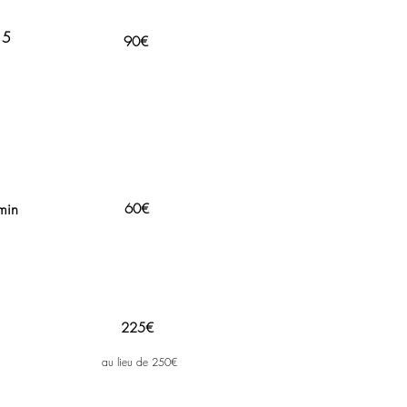
15
90€
min
60€
225€
au lieu de 250€