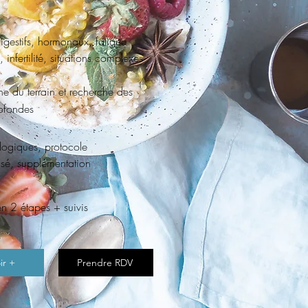
igestifs, hormonaux, fatigue
 infertilité, situations complexes
ne du terrain et recherche des
ofondes
logiques, protocole
isé, supplémentation
en 2 étapes + suivis
ir +
Prendre RDV