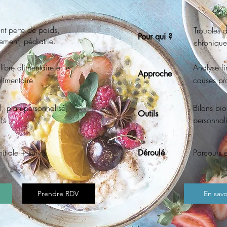
nt perte de poids,
Troubles d
Pour qui ?
tement, pédiatrie..
chronique,
ilibre alimentaire et le
Analyse fi
Approche
limentaire
causes pr
el, plan personnalisé,
Bilans bio
Outils
fs
personnal
itiale + suivis
Parcours 
Déroulé
Prendre RDV
En savo