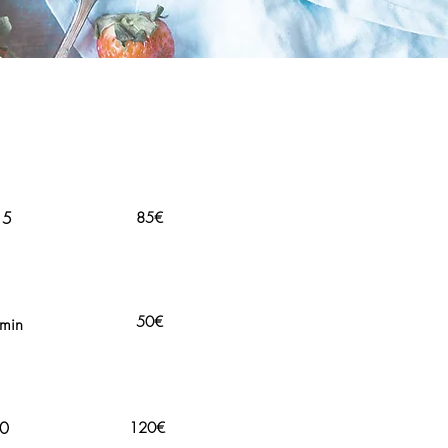
15
85€
50€
 min
00
120€