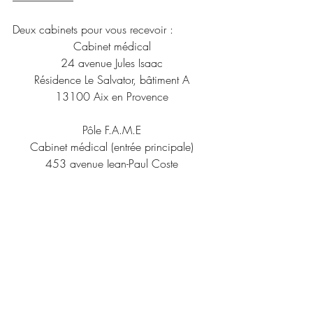
Deux cabinets pour vous recevoir : 
Cabinet médical
24 avenue Jules Isaac
Résidence Le Salvator, bâtiment A
13100 Aix en Provence
Pôle F.A.M.E
Cabinet médical (entrée principale)
453 avenue Jean-Paul Coste
13100 Aix en Provence
Posts récents
Voir tout